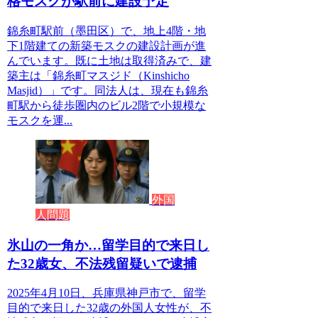
格モスクが駅前に建設予定
錦糸町駅前（墨田区）で、地上4階・地
下1階建ての新築モスクの建設計画が進
んでいます。既に土地は取得済みで、建
築主は「錦糸町マスジド（Kinshicho
Masjid）」です。同法人は、現在も錦糸
町駅から徒歩圏内のビル2階で小規模な
モスクを運...
外国
人問題
氷山の一角か…留学目的で来日し
た32歳女、不法残留疑いで逮捕
2025年4月10日、兵庫県神戸市で、留学
目的で来日した32歳の外国人女性が、不