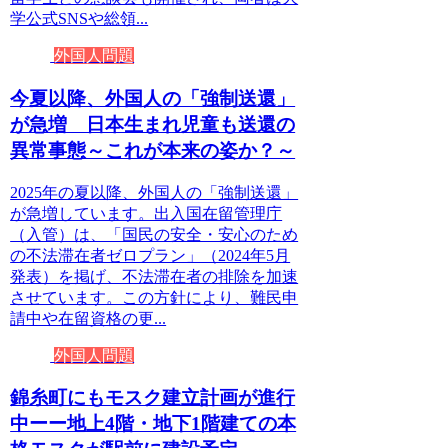
学公式SNSや総領...
外国人問題
今夏以降、外国人の「強制送還」
が急増 日本生まれ児童も送還の
異常事態～これが本来の姿か？～
2025年の夏以降、外国人の「強制送還」
が急増しています。出入国在留管理庁
（入管）は、「国民の安全・安心のため
の不法滞在者ゼロプラン」（2024年5月
発表）を掲げ、不法滞在者の排除を加速
させています。この方針により、難民申
請中や在留資格の更...
外国人問題
錦糸町にもモスク建立計画が進行
中ーー地上4階・地下1階建ての本