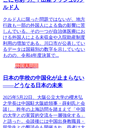
ルド人
クルド人に限った問題ではないが、地方
行政も一部の外国人による負の影響に苦
しんでいる。その一つが自治体医療にお
ける外国人による未収金や入院助産制度
利用の増加である。川口市が公表してい
るデータは国籍別の数字を示していない
ものの、令和4年度決算で...
外国人問題
日本の学校の中国化が止まらない
――どうなる日本の未来
2025年5月22日、大阪公立大学の櫻木弘
之学長は中国駐大阪総領事・薛剣氏と会
談し、昨年の上海訪問を踏まえて「中国
の大学との実質的交流を一層強化する」
と語った。会談後には中国出身教職員・
留学生との懇談会も開催され、両者は大