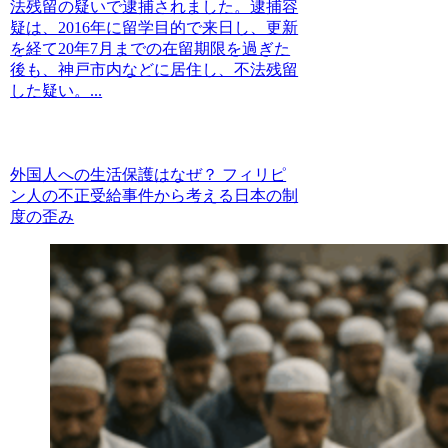
法残留の疑いで逮捕されました。逮捕容
疑は、2016年に留学目的で来日し、更新
を経て20年7月までの在留期限を過ぎた
後も、神戸市内などに居住し、不法残留
した疑い。...
外国人への生活保護はなぜ？ フィリピ
ン人の不正受給事件から考える日本の制
度の歪み