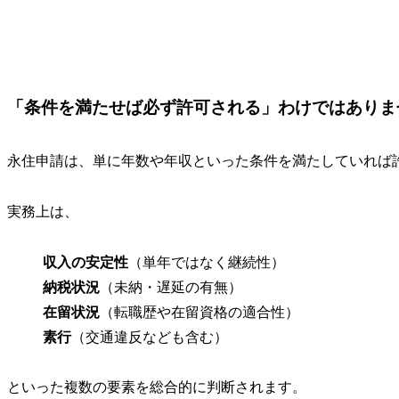
「条件を満たせば必ず許可される」わけではありま
永住申請は、単に年数や年収といった条件を満たしていれば
実務上は、
収入の安定性
（単年ではなく継続性）
納税状況
（未納・遅延の有無）
在留状況
（転職歴や在留資格の適合性）
素行
（交通違反なども含む）
といった複数の要素を総合的に判断されます。