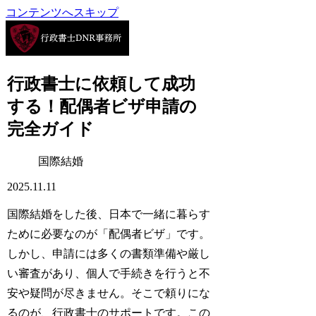
コンテンツへスキップ
行政書士に依頼して成功
する！配偶者ビザ申請の
完全ガイド
国際結婚
2025.11.11
国際結婚をした後、日本で一緒に暮らす
ために必要なのが「
配偶者ビザ
」です。
しかし、申請には
多くの書類準備
や
厳し
い審査
があり、個人で手続きを行うと
不
安や疑問
が尽きません。そこで頼りにな
るのが、
行政書士のサポート
です。この