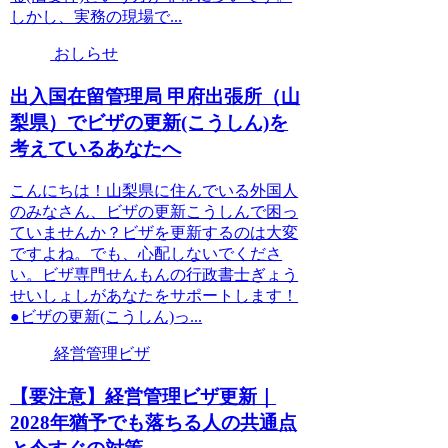
しかし、実務の現場で...
おしらせ
出入国在留管理局 甲府出張所（山
梨県）でビザの更新(こうしん)を
考えているあなたへ
こんにちは！山梨県に住んでいる外国人
のみなさん、ビザの更新こうしんで困っ
ていませんか？ビザを更新するのは大変
ですよね。でも、心配しないでくださ
い。ビザ専門せんもんの行政書士ぎょう
せいしょしがあなたをサポートします！
●ビザの更新(こうしん)っ...
経営管理ビザ
【要注意】経営管理ビザ更新｜
2028年猶予でも落ちる人の共通点