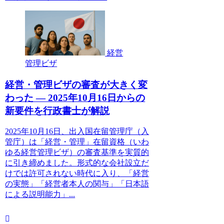
経営
管理ビザ
経営・管理ビザの審査が大きく変
わった ― 2025年10月16日からの
新要件を行政書士が解説
2025年10月16日、出入国在留管理庁（入
管庁）は「経営・管理」在留資格（いわ
ゆる経営管理ビザ）の審査基準を実質的
に引き締めました。形式的な会社設立だ
けでは許可されない時代に入り、「経営
の実態」「経営者本人の関与」「日本語
による説明能力」...