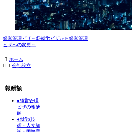
経営管理ビザ～⑤就労ビザから経営管理
ビザへの変更～
ホーム
会社設立
報酬額
●経営管理
ビザの報酬
額
●就労(技
術・人文知
識・国際業