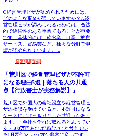
Q経営管理ビザが認められるためには、
どのような事業が適していますか？A経
営管理ビザが認められるためには、合法
的で継続性のある事業であることが重要
です。具体的には、飲食業、IT業、教育
サービス、貿易業など、様々な分野で申
請が認められています。...
外国人問題
「荒川区で経営管理ビザが不許可
になる理由5選｜落ちる人の共通
点【行政書士が実務解説】」
荒川区で外国人の会社設立や経営管理ビ
ザの相談を受けていると、不許可になる
ケースにははっきりとした共通点があり
ます。・会社を作れば取れると思ってい
る・500万円あれば問題ないと考えてい
る(旧要件)という方が非常に多いです。