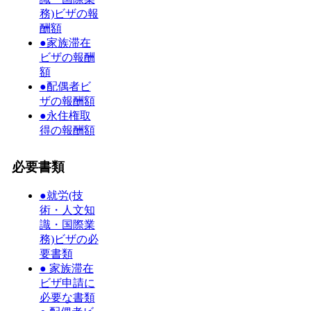
務)ビザの報
酬額
●家族滞在
ビザの報酬
額
●配偶者ビ
ザの報酬額
●永住権取
得の報酬額
必要書類
●就労(技
術・人文知
識・国際業
務)ビザの必
要書類
● 家族滞在
ビザ申請に
必要な書類