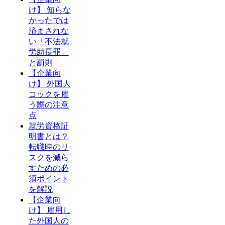
け】 知らな
かったでは
済まされな
い「不法就
労助長罪」
と罰則
【企業向
け】 外国人
コックを雇
う際の注意
点
就労資格証
明書とは？
転職時のリ
スクを減ら
すための必
須ポイント
を解説
【企業向
け】 雇用し
た外国人の