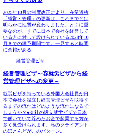
と今すぐの対策
2025年10月の制度改正により、在留資格
「経営・管理」の更新は、これまでとは
明らかに性質が変わりました。とくに重
要なのが、すでに日本で会社を経営して
いる方に対して設けられている2028年10
月までの猶予期間です。一見すると時間
に余裕がある...
経営管理ビザ
経営管理ビザ～⑤就労ビザから経
営管理ビザへの変更～
就労ビザを持っている外国人会社員が日
本で会社を設立し経営管理ビザを取得す
るまでの流れはどのような流れになるで
しょうか？●会社の設立就労ビザで日本
で働いていて貯めたお金で起業する方が
多く見受けられます。私のクライアント
のほとんどがこのパターン...