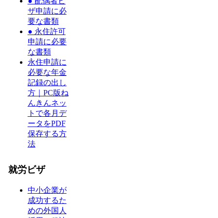
● 配偶者ビ
ザ申請に必
要な書類
● 永住許可
申請に必要
な書類
永住申請に
必要な年金
記録の出し
方｜PC版ね
んきんネッ
トで各月デ
ータをPDF
保存する方
法
就労ビザ
中小企業が
成功するた
めの外国人