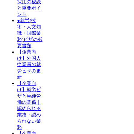
採用の秘訣
と重要ポイ
ント
●就労(技
術・人文知
識・国際業
務)ビザの必
要書類
【企業向
け】外国人
従業員の就
労ビザの更
新
【企業向
け】就労ビ
ザと単純労
働の関係｜
認められる
業務・認め
られない業
務
【企業向