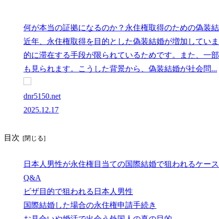
何が本当の証拠になるのか？永住権取得のための偽装結
近年、永住権取得を目的とした偽装結婚が増加していま
的に滞在する手段が限られているためです。また、一部
も見られます。こうした背景から、偽装結婚が社会問...
dnr5150.net
2025.12.17
目次
日本人男性が永住権目当ての国際結婚で狙われるケース
Q&A
ビザ目的で狙われる日本人男性
国際結婚した場合の永住権申請手続き
お見合いや婚活で出会う外国人の真の目的