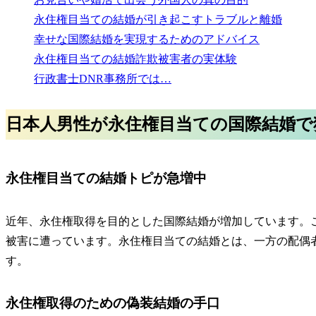
永住権目当ての結婚が引き起こすトラブルと離婚
幸せな国際結婚を実現するためのアドバイス
永住権目当ての結婚詐欺被害者の実体験
行政書士DNR事務所では…
日本人男性が永住権目当ての国際結婚で
永住権目当ての結婚トピが急増中
近年、
永住権取得を目的とした国際結婚が増加
しています。
被害に遭っています。永住権目当ての結婚とは、一方の配偶
す。
永住権取得のための偽装結婚の手口