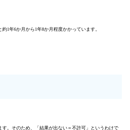
約1年6か月から1年8か月程度
かかっています。
ます。そのため、「
結果が出ない＝不許可
」というわけで